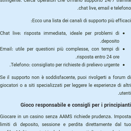
stringente. Cerca operatori che offrano supporto 24/7 tramite
chat live, email e telefono.
Ecco una lista dei canali di supporto più efficaci:
Chat live: risposta immediata, ideale per problemi di
deposito.
Email: utile per questioni più complesse, con tempi di
risposta entro 24 ore.
Telefono: consigliato per richieste di prelievo urgente.
Se il supporto non è soddisfacente, puoi rivolgerti a forum di
giocatori o a siti specializzati per leggere le esperienze di altri
utenti.
Gioco responsabile e consigli per i principianti
Giocare in un casino senza AAMS richiede prudenza. Imposta
limiti di deposito, sessione e perdita direttamente dal tuo