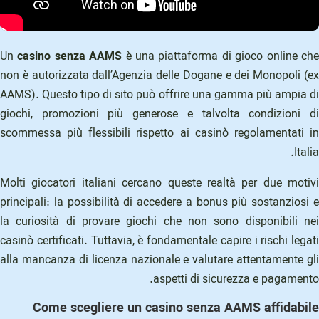
Un
casino senza AAMS
è una piattaforma di gioco online ch
non è autorizzata dall’Agenzia delle Dogane e dei Monopoli (ex
AAMS). Questo tipo di sito può offrire una gamma più ampia di
giochi, promozioni più generose e talvolta condizioni di
scommessa più flessibili rispetto ai casinò regolamentati in
Italia.
Molti giocatori italiani cercano queste realtà per due motivi
principali: la possibilità di accedere a bonus più sostanziosi e
la curiosità di provare giochi che non sono disponibili nei
casinò certificati. Tuttavia, è fondamentale capire i rischi legati
alla mancanza di licenza nazionale e valutare attentamente gli
aspetti di sicurezza e pagamento.
Come scegliere un casino senza AAMS affidabile