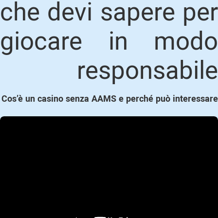
che devi sapere per
giocare in modo
responsabile
Cos’è un casino senza AAMS e perché può interessare