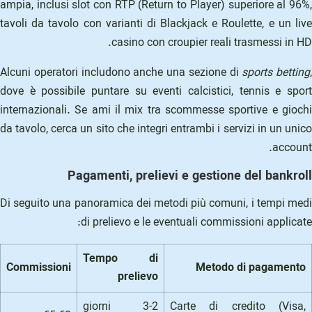
ampia, inclusi slot con RTP (Return to Player) superiore al 96%,
tavoli da tavolo con varianti di Blackjack e Roulette, e un live
casino con croupier reali trasmessi in HD.
Alcuni operatori includono anche una sezione di
sports betting
,
dove è possibile puntare su eventi calcistici, tennis e sport
internazionali. Se ami il mix tra scommesse sportive e giochi
da tavolo, cerca un sito che integri entrambi i servizi in un unico
account.
Pagamenti, prelievi e gestione del bankroll
Di seguito una panoramica dei metodi più comuni, i tempi medi
di prelievo e le eventuali commissioni applicate:
Tempo di
Commissioni
Metodo di pagamento
prelievo
2‑3 giorni
Carte di credito (Visa,